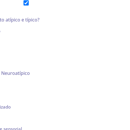
o atípico e típico?
o
 Neuroatípico
izado
e sensorial