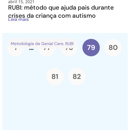
abril 15, 2021
RUBI: método que ajuda pais durante
crises da criança com autismo
Leia mais
Metodologia da Genial Care
,
RUBI
1
…
77
78
79
80
81
82