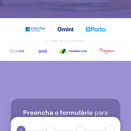
E TAMBÉM ATENDEMOS
Preencha o formulário
para
agendar uma conversa inicial
1
2
3
✓